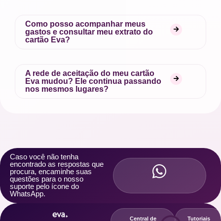
Como posso acompanhar meus
gastos e consultar meu extrato do
cartão Eva?
A rede de aceitação do meu cartão
Eva mudou? Ele continua passando
nos mesmos lugares?
Caso você não tenha
encontrado as respostas que
procura, encaminhe suas
questões para o nosso
suporte pelo ícone do
WhatsApp.
Central de
Tutoriais