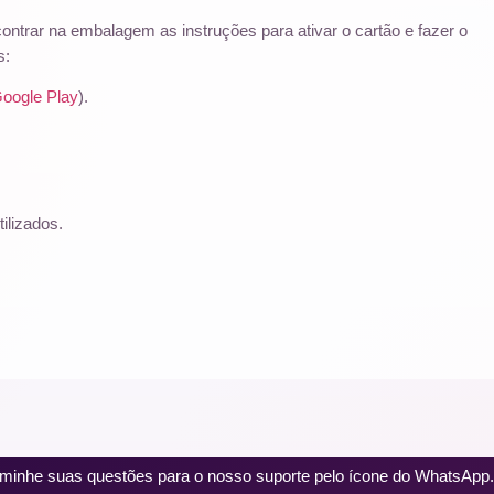
trar na embalagem as instruções para ativar o cartão e fazer o
s:
oogle Play
).
ilizados.
minhe suas questões para o nosso suporte pelo ícone do WhatsApp.